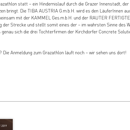
razathlon statt – ein Hindernislauf durch die Grazer Innenstadt, der
en bringt. Die TIBA AUSTRIA G.m.b.H. wird es den LäuferInnen au
emeinsam mit der KAMMEL Ges.m.b.H. und der RAUTER FERTIGTE
ng der Strecke und stellt somit eines der – im wahrsten Sinne des 
genau sich die drei Tochterfirmen der Kirchdorfer Concrete Solutio
 Die Anmeldung zum Grazathlon läuft noch – wir sehen uns dort!
7.2019