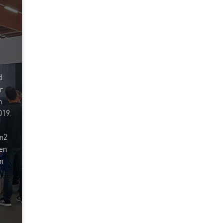
R
d
r
n
019.
 m2
en
n