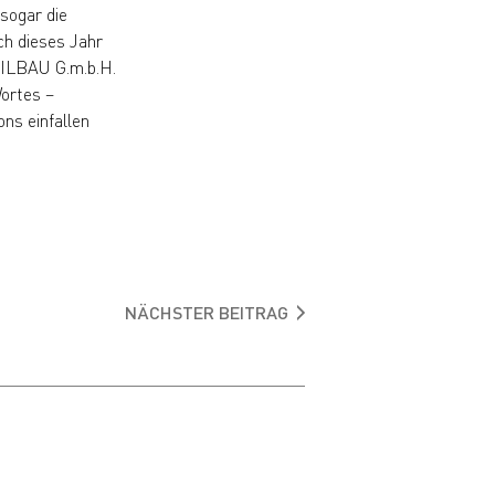
 sogar die
ch dieses Jahr
ILBAU G.m.b.H.
Wortes –
ns einfallen
NÄCHSTER BEITRAG