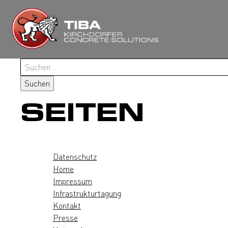
Zum
Inhalt
springen
Suchen
nach:
SEITEN
Datenschutz
Home
Impressum
Infrastrukturtagung
Kontakt
Presse